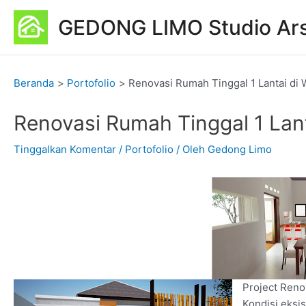
Lewati
Post
GEDONG LIMO Studio Ars
ke
navigation
konten
Beranda
Portofolio
Renovasi Rumah Tinggal 1 Lantai di 
Renovasi Rumah Tinggal 1 Lant
Tinggalkan Komentar
/
Portofolio
/ Oleh
Gedong Limo
Project Renov
Kondisi eksi