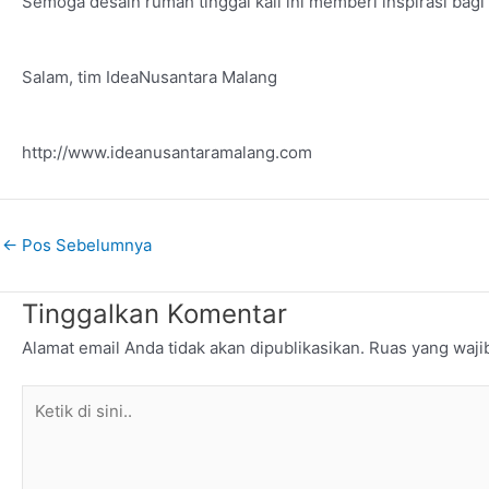
Semoga desain rumah tinggal kali ini memberi inspirasi ba
Salam, tim IdeaNusantara Malang
http://www.ideanusantaramalang.com
←
Pos Sebelumnya
Tinggalkan Komentar
Alamat email Anda tidak akan dipublikasikan.
Ruas yang waji
Ketik
di
sini..