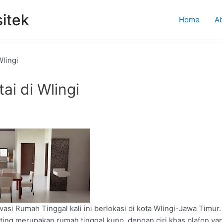
itek
Home
A
Wlingi
ai di Wlingi
asi Rumah Tinggal kali ini berlokasi di kota Wlingi-Jawa Timur.
sting merupakan rumah tinggal kuno, dengan ciri khas plafon ya