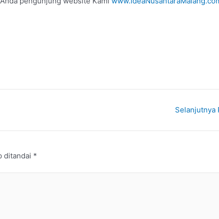
gi Anda pengunjung website Kami
www.IdeaNusantaraMalang.co
Selanjutnya
b ditandai
*