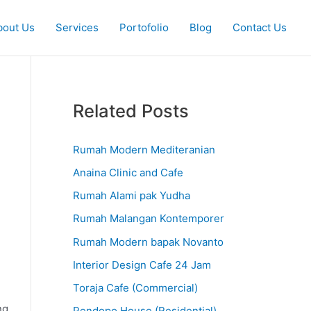
K
bout Us
Services
Portofolio
Blog
Contact Us
a
t
e
g
Related Posts
o
r
Rumah Modern Mediteranian
i
Anaina Clinic and Cafe
Rumah Alami pak Yudha
Rumah Malangan Kontemporer
Rumah Modern bapak Novanto
Interior Design Cafe 24 Jam
Toraja Cafe (Commercial)
ng
Pendopo House (Residential)