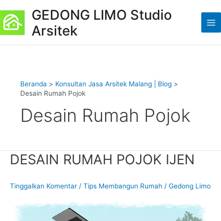
Lewati
K
Ma
GEDONG LIMO Studio
ke
a
Me
Arsitek
konten
t
e
g
o
Beranda
Konsultan Jasa Arsitek Malang | Blog
r
Desain Rumah Pojok
i
Desain Rumah Pojok
DESAIN RUMAH POJOK IJEN
DESAIN
RUMAH
POJOK
Tinggalkan Komentar
/
Tips Membangun Rumah
/
Gedong Limo
IJEN