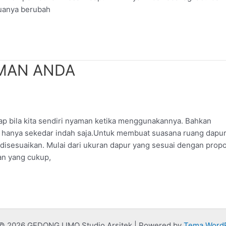
muanya berubah
AMAN ANDA
ap bila kita sendiri nyaman ketika menggunakannya. Bahkan
 hanya sekedar indah saja.Untuk membuat suasana ruang dapu
isesuaikan. Mulai dari ukuran dapur yang sesuai dengan propo
n yang cukup,
 © 2026 GEDONG LIMO Studio Arsitek | Powered by
Tema WordP