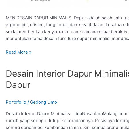
MEN DESAIN DAPUR MINIMALIS Dapur adalah salah satu rua
ergonomis, efisien, fungsional, dan kreatif dalam kesatuan d
serta memberikan kenyamanan dan keamanan saat beraktivit
menentukan tema desain furniture dapur minimalis, mendesai
Read More »
Desain
Desain Interior Dapur Minima
Interior
Dapur
Dapur
Minimalis,
Menyemarakkan
Portofolio
/
Gedong Limo
Suasana
Dapur
Desain Interior Dapur Minimalis IdeaNusantaraMalang.com 
rumah yang sering ditutupi keberadaannya. Posisinya terpin
seiring dengan perkembangan jaman, kini semua orang mulai