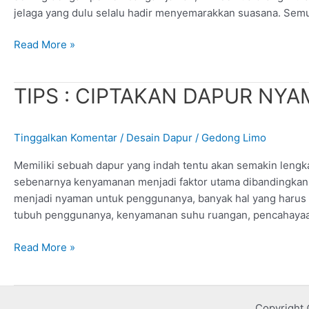
jelaga yang dulu selalu hadir menyemarakkan suasana. Se
Read More »
TIPS
TIPS : CIPTAKAN DAPUR NY
:
CIPTAKAN
Tinggalkan Komentar
/
Desain Dapur
/
Gedong Limo
DAPUR
NYAMAN
Memiliki sebuah dapur yang indah tentu akan semakin lengk
ANDA
sebenarnya kenyamanan menjadi faktor utama dibandingkan
menjadi nyaman untuk penggunanya, banyak hal yang harus d
tubuh penggunanya, kenyamanan suhu ruangan, pencahayaa
Read More »
Copyright