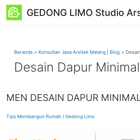
Lewati
GEDONG LIMO Studio Ars
ke
konten
Beranda
Konsultan Jasa Arsitek Malang | Blog
Desain
Desain Dapur Minimal
MEN
MEN DESAIN DAPUR MINIMAL
DESAIN
DAPUR
Tips Membangun Rumah
/
Gedong Limo
MINIMALIS