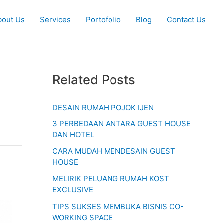
K
bout Us
Services
Portofolio
Blog
Contact Us
a
t
e
g
Related Posts
o
r
DESAIN RUMAH POJOK IJEN
i
3 PERBEDAAN ANTARA GUEST HOUSE
DAN HOTEL
CARA MUDAH MENDESAIN GUEST
HOUSE
MELIRIK PELUANG RUMAH KOST
EXCLUSIVE
TIPS SUKSES MEMBUKA BISNIS CO-
WORKING SPACE