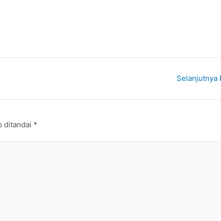
Selanjutnya
b ditandai
*