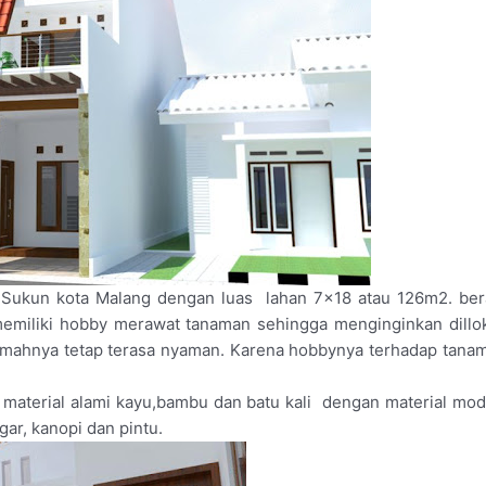
di Sukun kota Malang dengan luas lahan 7×18 atau 126m2. be
emiliki hobby merawat tanaman sehingga menginginkan dillo
 rumahnya tetap terasa nyaman. Karena hobbynya terhadap tana
aterial alami kayu,bambu dan batu kali dengan material mo
ar, kanopi dan pintu.