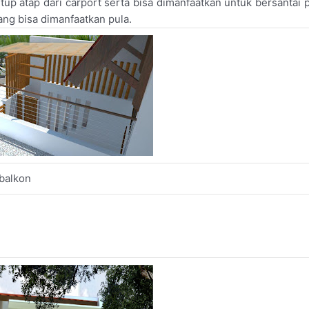
up atap dari carport serta bisa dimanfaatkan untuk bersantai 
ang bisa dimanfaatkan pula.
balkon