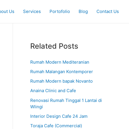
K
bout Us
Services
Portofolio
Blog
Contact Us
a
t
e
g
Related Posts
o
r
Rumah Modern Mediteranian
i
Rumah Malangan Kontemporer
Rumah Modern bapak Novanto
Anaina Clinic and Cafe
Renovasi Rumah Tinggal 1 Lantai di
Wlingi
Interior Design Cafe 24 Jam
Toraja Cafe (Commercial)