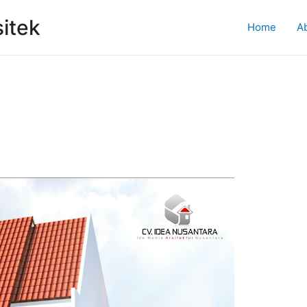
itek
Home
A