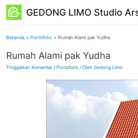
Lewati
Post
GEDONG LIMO Studio Ars
ke
navigation
konten
Beranda
Portofolio
Rumah Alami pak Yudha
Rumah Alami pak Yudha
Tinggalkan Komentar
/
Portofolio
/ Oleh
Gedong Limo