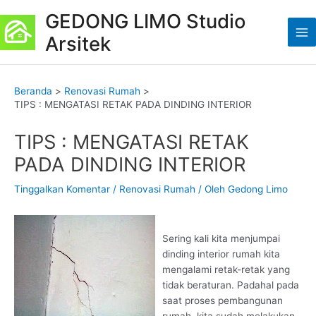
Lewati
Post
K
Ma
GEDONG LIMO Studio
ke
navigation
a
Me
Arsitek
konten
t
e
g
Beranda
Renovasi Rumah
o
TIPS : MENGATASI RETAK PADA DINDING INTERIOR
r
TIPS : MENGATASI RETAK
i
PADA DINDING INTERIOR
Tinggalkan Komentar
/
Renovasi Rumah
/ Oleh
Gedong Limo
Sering kali kita menjumpai
dinding interior rumah kita
mengalami retak-retak yang
tidak beraturan. Padahal pada
saat proses pembangunan