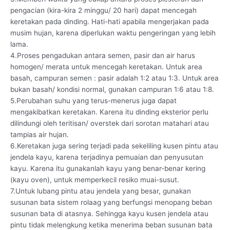
pengacian (kira-kira 2 minggu/ 20 hari) dapat mencegah
keretakan pada dinding. Hati-hati apabila mengerjakan pada
musim hujan, karena diperlukan waktu pengeringan yang lebih
lama.
4.Proses pengadukan antara semen, pasir dan air harus
homogen/ merata untuk mencegah keretakan. Untuk area
basah, campuran semen : pasir adalah 1:2 atau 1:3. Untuk area
bukan basah/ kondisi normal, gunakan campuran 1:6 atau 1:8.
5.Perubahan suhu yang terus-menerus juga dapat
mengakibatkan keretakan. Karena itu dinding eksterior perlu
dilindungi oleh teritisan/ overstek dari sorotan matahari atau
tampias air hujan.
6.Keretakan juga sering terjadi pada sekeliling kusen pintu atau
jendela kayu, karena terjadinya pemuaian dan penyusutan
kayu. Karena itu gunakanlah kayu yang benar-benar kering
(kayu oven), untuk memperkecil resiko muai-susut.
7.Untuk lubang pintu atau jendela yang besar, gunakan
susunan bata sistem rolaag yang berfungsi menopang beban
susunan bata di atasnya. Sehingga kayu kusen jendela atau
pintu tidak melengkung ketika menerima beban susunan bata